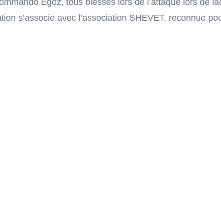
ommando Egoz, tous blessés lors de l’attaque lors de laq
dation s’associe avec l’association SHEVET, reconnue pou
pondu présente pour porter de façon professionnelle ce p
ussi bien de façon individuelle que de façon collective,
tion et pendant le séjour, ils seront accompagnés par Nat
r les frères d’arme de Sivan dans ce défi physique et me
au ski que Sivan aimait tant et une belle manière de gard
hommage!
Flexibilité des Initiatives Future
e choix de ses partenaires et activités pour mieux répo
soldats.