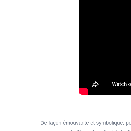

Ins
Si
De façon émouvante et symbolique, pour