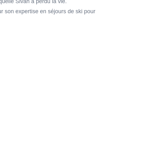
uelle Sivan a perdu la vie.
r son expertise en séjours de ski pour
rojet essentiel pour la reconstruction
 après le terrible évènement qu’ils ont
han et Ido, les frères de Sivan et par
ntal. Un bel exemple de solidarité, de
er son souvenir vivant et de lui rendre
s
ndre aux besoins de réhabilitation des