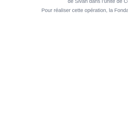
de Sivan dans l’unité de C
Pour réaliser cette opération, la Fon
handicapés, et qui a immédiatement ré
physique et morale des amis de Sivan a
vécu en mars dernier. Dans la prépara
ses amis proches, mobilisés pour aide
résilience et d’amour autour et grâce 
Chaque année, la Fondation ajustera l