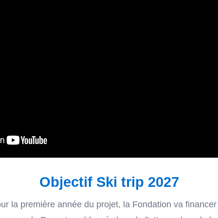
"ואז אני אהיה כמו שמש לעולם"

tagram
contact@sivanweilfoun
van Weil Foundation is hosted by Keshet, a donor advised fund (32117
Objectif Ski trip 2027
This fundraising campaign is operated by Smile (R.A.580701613)
 la première année du projet, la Fondation va financer 
© Copyright ‘Fondation Sivan Weil’ 2026